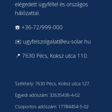
elégedett ügyféllel és országos
hálózattal.
☎️ +36-72/999-000
✉️
ugyfelszolgalat@eu-solar.hu
📍 7630 Pécs, Koksz utca 110.
Székhely: 7630 Pécs, Koksz utca 127.
Egyedi adószám: 32635436-4-02
Csoportos adószám: 17784454-5-02