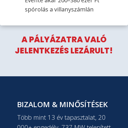
Évente akár 200–380 ezer Ft
spórolás a villanyszámlán
A PÁLYÁZATRA VALÓ
JELENTKEZÉS LEZÁRULT!
BIZALOM & MINŐSÍTÉSEK
Több mint 13 év tapasztalat, 20
000+ engedély, 737 MW telepített