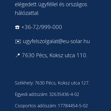
elégedett ügyféllel és országos
hálózattal.
☎️ +36-72/999-000
✉️
ugyfelszolgalat@eu-solar.hu
📍 7630 Pécs, Koksz utca 110.
Székhely: 7630 Pécs, Koksz utca 127.
Egyedi adószám: 32635436-4-02
Csoportos adószám: 17784454-5-02