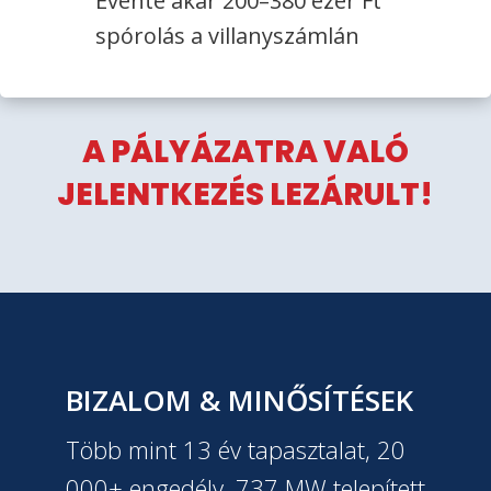
Évente akár 200–380 ezer Ft
spórolás a villanyszámlán
A PÁLYÁZATRA VALÓ
JELENTKEZÉS LEZÁRULT!
BIZALOM & MINŐSÍTÉSEK
Több mint 13 év tapasztalat, 20
000+ engedély, 737 MW telepített