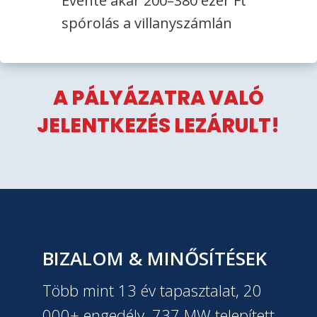
Évente akár 200–380 ezer Ft
spórolás a villanyszámlán
A PÁLYÁZATRA VALÓ
JELENTKEZÉS LEZÁRULT!
BIZALOM & MINŐSÍTÉSEK
Több mint 13 év tapasztalat, 20
000+ engedély, 737 MW telepített