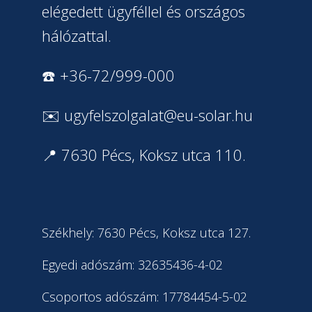
elégedett ügyféllel és országos
hálózattal.
☎️ +36-72/999-000
✉️
ugyfelszolgalat@eu-solar.hu
📍 7630 Pécs, Koksz utca 110.
Székhely: 7630 Pécs, Koksz utca 127.
Egyedi adószám: 32635436-4-02
Csoportos adószám: 17784454-5-02