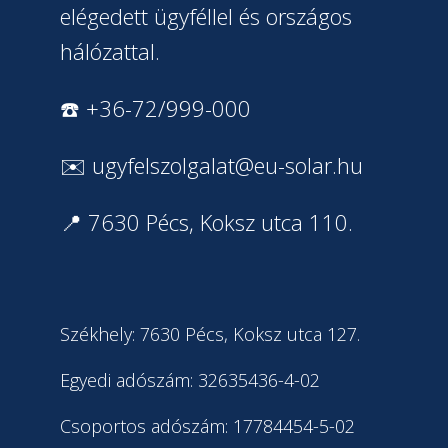
elégedett ügyféllel és országos
hálózattal.
☎️ +36-72/999-000
✉️
ugyfelszolgalat@eu-solar.hu
📍 7630 Pécs, Koksz utca 110.
Székhely: 7630 Pécs, Koksz utca 127.
Egyedi adószám: 32635436-4-02
Csoportos adószám: 17784454-5-02