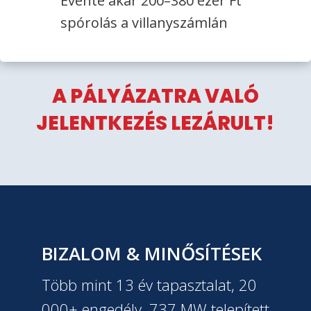
Évente akár 200–380 ezer Ft
spórolás a villanyszámlán
A PÁLYÁZATRA VALÓ
JELENTKEZÉS LEZÁRULT!
BIZALOM & MINŐSÍTÉSEK
Több mint 13 év tapasztalat, 20
000+ engedély, 737 MW telepített