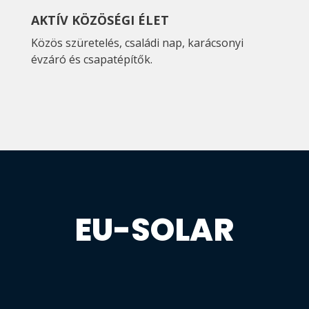
AKTÍV KÖZÖSÉGI ÉLET
Közös szüretelés, családi nap, karácsonyi
évzáró és csapatépítők.
EU-SOLAR