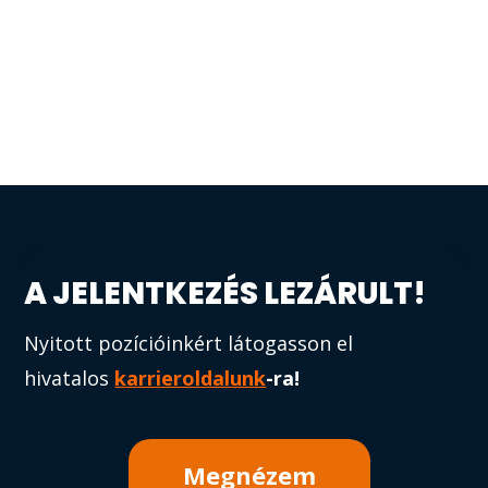
A JELENTKEZÉS LEZÁRULT!
Nyitott pozícióinkért látogasson el
hivatalos
karrieroldalunk
-
ra!
Megnézem