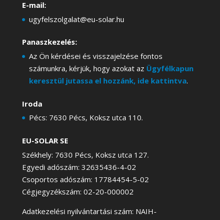
E-mail:
ugyfelszolgalat@eu-solar.hu
Panaszkezelés:
Az Ön kérdései és visszajelzése fontos
számunkra, kérjük, hogy azokat az
Ügyfélkapun
keresztül jutassa el hozzánk, ide kattintva
.
Iroda
Pécs: 7630 Pécs, Koksz utca 110.
EU-SOLAR SE
Székhely: 7630 Pécs, Koksz utca 127.
Egyedi adószám: 32635436-4-02
Csoportos adószám: 17784454-5-02
Cégjegyzékszám: 02-20-000002
Adatkezelési nyilvántartási szám: NAIH-