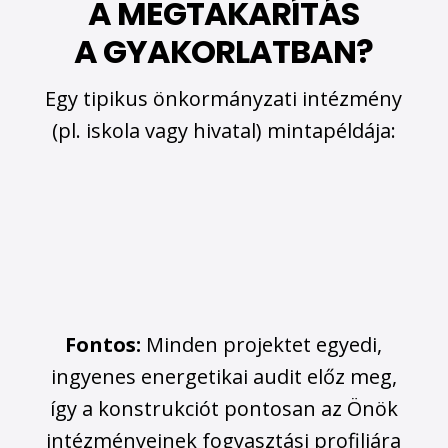
A MEGTAKARÍTÁS
A GYAKORLATBAN?
Egy tipikus önkormányzati intézmény
(pl. iskola vagy hivatal) mintapéldája:
Fontos:
Minden projektet egyedi,
ingyenes energetikai audit előz meg,
így a konstrukciót pontosan az Önök
intézményeinek fogyasztási profiljára