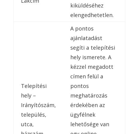
Lakcím
kiküldéséhez
elengedhetetlen.
A pontos
ajánlatadást
segíti a telepítési
hely ismerete. A
kézzel megadott
címen felül a
Telepítési
pontos
hely –
meghatározás
Irányítószám,
érdekében az
település,
ügyfélnek
utca,
lehetősége van
házszám
egy online