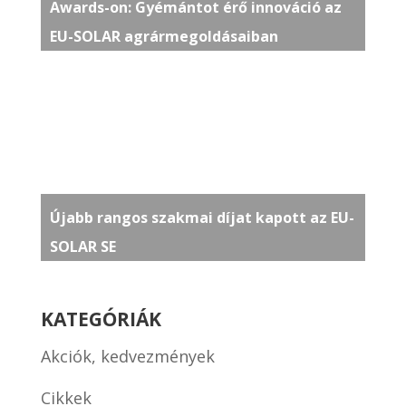
Awards-on: Gyémántot érő innováció az
EU-SOLAR agrármegoldásaiban
Újabb rangos szakmai díjat kapott az EU-
SOLAR SE
KATEGÓRIÁK
Akciók, kedvezmények
Cikkek