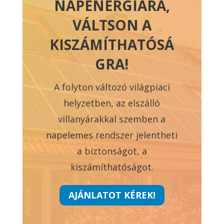
NAPENERGIÁRA,
VÁLTSON A
KISZÁMÍTHATÓSÁ
GRA!
A folyton változó világpiaci
helyzetben, az elszálló
villanyárakkal szemben a
napelemes rendszer jelentheti
a biztonságot, a
kiszámíthatóságot.
AJÁNLATOT KÉREK!