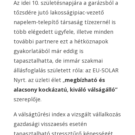
Az idei 10. születésnapjára a garázsból a
tőzsdére jutó lakosságipiac-vezető
napelem-telepítő társaság tízezernél is
több elégedett ügyfele, illetve minden
további partnere ezt a hétköznapok
gyakorlatából már eddig is
tapasztalhatta, de immár szakmai
állásfoglalás született róla: az EU-SOLAR
Nyrt. az üzleti élet „
megbízható és
alacsony kockázatú, kiváló válságálló”
szereplője.
A válságtűrési index a vizsgált vállalkozás
gazdasági visszaesés esetén
tapasztalható stressztűrő képességét