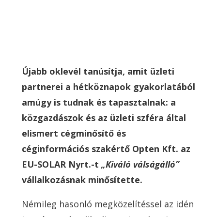
Újabb oklevél tanúsítja, amit üzleti
partnerei a hétköznapok gyakorlatából
amúgy is tudnak és tapasztalnak: a
közgazdászok és az üzleti szféra által
elismert cégminősítő és
céginformációs szakértő Opten Kft. az
EU-SOLAR Nyrt.-t
„Kiváló válságálló”
vállalkozásnak minősítette.
Némileg hasonló megközelítéssel az idén