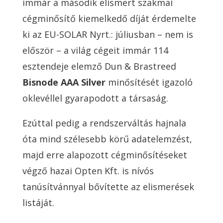
immár a második elismert szakmai
cégminősítő kiemelkedő díját érdemelte
ki az EU-SOLAR Nyrt.: júliusban – nem is
először – a világ cégeit immár 114
esztendeje elemző Dun & Brastreed
Bisnode AAA Silver
minősítését igazoló
oklevéllel gyarapodott a társaság.
Ezúttal pedig a rendszerváltás hajnala
óta mind szélesebb körű adatelemzést,
majd erre alapozott cégminősítéseket
végző hazai Opten Kft. is nívós
tanúsítvánnyal bővítette az elismerések
listáját.