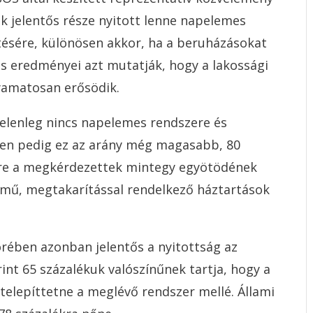
k jelentős része nyitott lenne napelemes
tésére, különösen akkor, ha a beruházásokat
rés eredményei azt mutatják, hogy a lakossági
lyamatosan erősödik.
jelenleg nincs napelemes rendszere és
eken pedig ez az arány még magasabb, 80
ere a megkérdezettek mintegy egyötödének
mű, megtakarítással rendelkező háztartások
ében azonban jelentős a nyitottság az
rint 65 százalékuk valószínűnek tartja, hogy a
telepíttetne a meglévő rendszer mellé. Állami