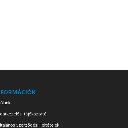
NFORMÁCIÓK
ólunk
datkezelési tájékoztató
ltalános Szerződési Feltételek