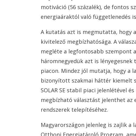
motiváció (56 százalék), de fontos 
energiaáraktól való függetlenedés is
A kutatás azt is megmutatta, hogy 
kivitelező megbízhatósága. A válasz
megléte a legfontosabb szempont a 
háromnegyedük azt is lényegesnek ta
piacon. Mindez jól mutatja, hogy a 
bizonyított szakmai háttér kiemelt 
SOLAR SE stabil piaci jelenlétével é
megbízható választást jelenthet az 
rendszerek telepítéséhez.
Magyarországon jelenleg is zajlik a
Otthoni Energiatároló Program, ame