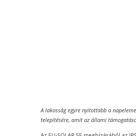
A lakosság egyre nyitottabb a napelem
telepítésére, amit az állami támogatás
Az EU-SOLAR SE megbízásából az IPS