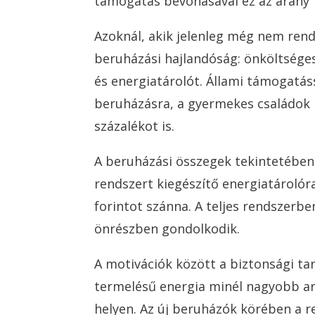
támogatás bevonásával ez az arány 
Azoknál, akik jelenleg még nem rend
beruházási hajlandóság: önköltsége
és energiatárolót. Állami támogatás
beruházásra, a gyermekes családok k
százalékot is.
A beruházási összegek tekintetében
rendszert kiegészítő energiatárolóra
forintot szánna. A teljes rendszerbe
önrészben gondolkodik.
A motivációk között a biztonsági tart
termelésű energia minél nagyobb arán
helyen. Az új beruházók körében a 