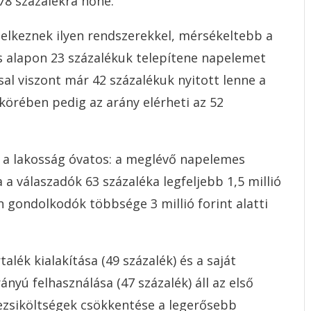
78 százalékra nőne.
elkeznek ilyen rendszerekkel, mérsékeltebb a
s alapon 23 százalékuk telepítene napelemet
sal viszont már 42 százalékuk nyitott lenne a
örében pedig az arány elérheti az 52
 a lakosság óvatos: a meglévő napelemes
 a válaszadók 63 százaléka legfeljebb 1,5 millió
n gondolkodók többsége 3 millió forint alatti
alék kialakítása (49 százalék) és a saját
yú felhasználása (47 százalék) áll az első
rezsiköltségek csökkentése a legerősebb