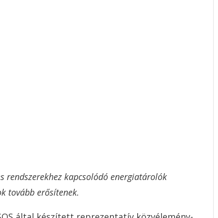
es rendszerekhez kapcsolódó energiatárolók
ok tovább erősítenek.
OS által készített reprezentatív közvélemény-