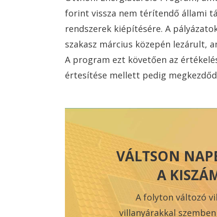
forint vissza nem térítendő állami
rendszerek kiépítésére. A pályázatok
szakasz március közepén lezárult, a
A program ezt követően az értékelés
értesítése mellett pedig megkezdődik
VÁLTSON NAP
A KISZÁ
A folyton változó vi
villanyárakkal szemben