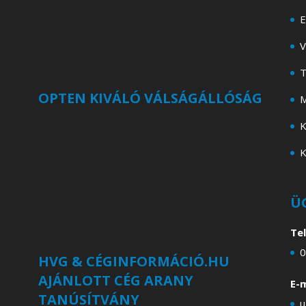
E
V
T
OPTEN KIVÁLÓ VÁLSÁGÁLLÓSÁG
M
K
K
Ü
Te
0
HVG & CÉGINFORMÁCIÓ.HU
AJÁNLOTT CÉG ARANY
E-m
TANÚSÍTVÁNY
u