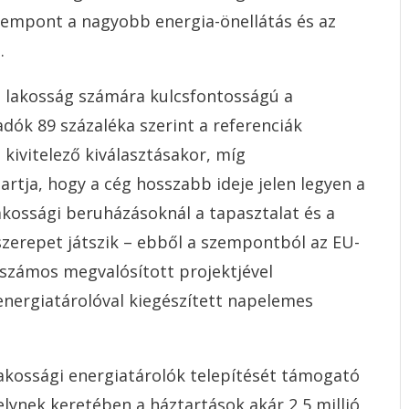
szempont a nagyobb energia-önellátás és az
.
a lakosság számára kulcsfontosságú a
adók 89 százaléka szerint a referenciák
kivitelező kiválasztásakor, míg
rtja, hogy a cég hosszabb ideje jelen legyen a
lakossági beruházásoknál a tapasztalat és a
szerepet játszik – ebből a szempontból az EU-
s számos megvalósított projektjével
energiatárolóval kiegészített napelemes
 lakossági energiatárolók telepítését támogató
lynek keretében a háztartások akár 2,5 millió