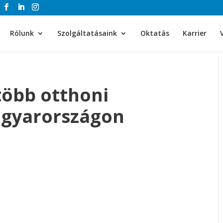
Rólunk
Szolgáltatásaink
Oktatás
Karrier
több otthoni
agyarországon