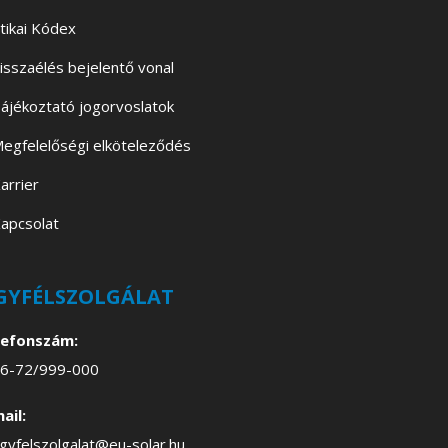
tikai Kódex
isszaélés bejelentő vonal
ájékoztató jogorvoslatok
egfelelőségi elköteleződés
arrier
apcsolat
GYFÉLSZOLGÁLAT
lefonszám:
6-72/999-000
ail:
gyfelszolgalat@eu-solar.hu