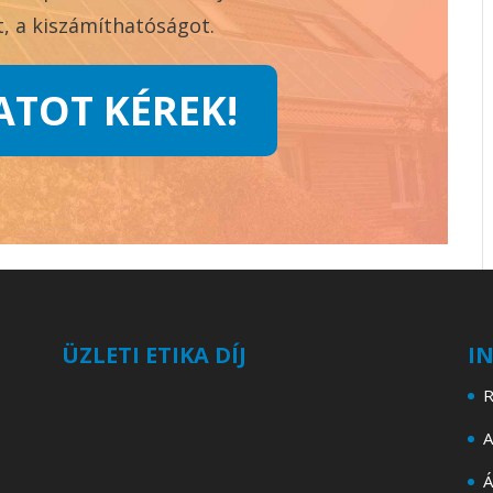
, a kiszámíthatóságot.
ATOT KÉREK!
ÜZLETI ETIKA DÍJ
I
R
A
Á