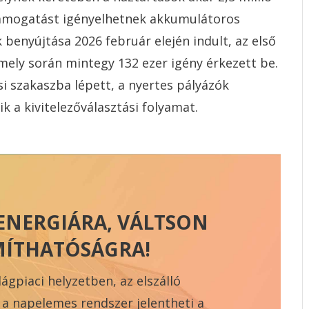
 támogatást igényelhetnek akkumulátoros
 benyújtása 2026 február elején indult, az első
mely során mintegy 132 ezer igény érkezett be.
i szakaszba lépett, a nyertes pályázók
 a kivitelezőválasztási folyamat.
ENERGIÁRA, VÁLTSON
MÍTHATÓSÁGRA!
lágpiaci helyzetben, az elszálló
 a napelemes rendszer jelentheti a