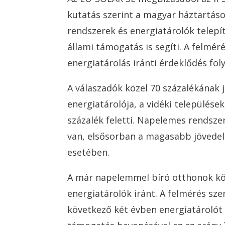
kutatás szerint a magyar háztartáso
rendszerek és energiatárolók telepí
állami támogatás is segíti. A felmé
energiatárolás iránti érdeklődés fo
A válaszadók közel 70 százalékának 
energiatárolója, a vidéki település
százalék feletti. Napelemes rendsz
van, elsősorban a magasabb jövedel
esetében.
A már napelemmel bíró otthonok kör
energiatárolók iránt. A felmérés sze
következő két évben energiatárolót 