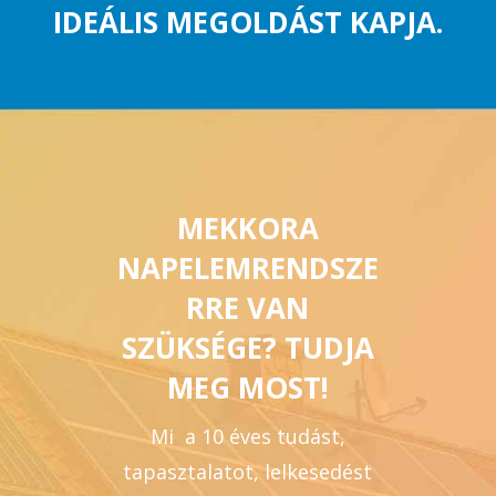
IDEÁLIS MEGOLDÁST KAPJA.
MEKKORA
NAPELEMRENDSZE
RRE VAN
SZÜKSÉGE? TUDJA
MEG MOST!
Mi a 10 éves tudást,
tapasztalatot, lelkesedést