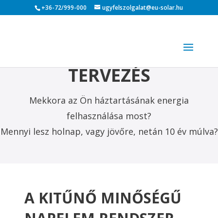
+36-72/999-000
ugyfelszolgalat@eu-solar.hu
TERVEZÉS
Mekkora az Ön háztartásának energia
felhasználása most?
Mennyi lesz holnap, vagy jövőre, netán 10 év múlva?
A KITŰNŐ MINŐSÉGŰ