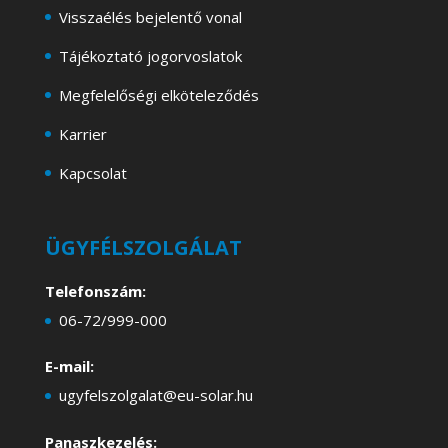
Visszaélés bejelentő vonal
Tájékoztató jogorvoslatok
Megfelelőségi elköteleződés
Karrier
Kapcsolat
ÜGYFÉLSZOLGÁLAT
Telefonszám:
06-72/999-000
E-mail:
ugyfelszolgalat@eu-solar.hu
Panaszkezelés: