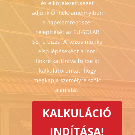
és elkötelezettséget
adjunk Önnek, amennyiben
a napelemrendszer
telepítését az EU-SOLAR
SE-re bízza.
A közös munka
első lépéseként a lenti
linkre kattintva töltse ki
kalkulátorunkat, hogy
megkapja személyre szóló
ajánlatát.
KALKULÁCIÓ
INDÍTÁSA!