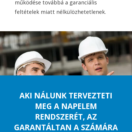
működése továbbá a garanciális
feltételek miatt nélkülözhetetlenek.
AKI NÁLUNK TERVEZTETI
MEG A NAPELEM
RENDSZERÉT, AZ
GARANTÁLTAN A SZÁMÁRA