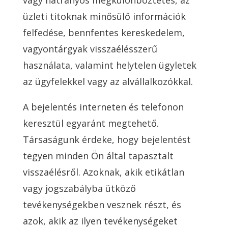
vagy hátrányos megkülönböztetés, az
üzleti titoknak minősülő információk
felfedése, bennfentes kereskedelem,
vagyontárgyak visszaélésszerű
használata, valamint helytelen ügyletek
az ügyfelekkel vagy az alvállalkozókkal.
A bejelentés interneten és telefonon
keresztül egyaránt megtehető.
Társaságunk érdeke, hogy bejelentést
tegyen minden Ön által tapasztalt
visszaélésről. Azoknak, akik etikátlan
vagy jogszabályba ütköző
tevékenységekben vesznek részt, és
azok, akik az ilyen tevékenységeket