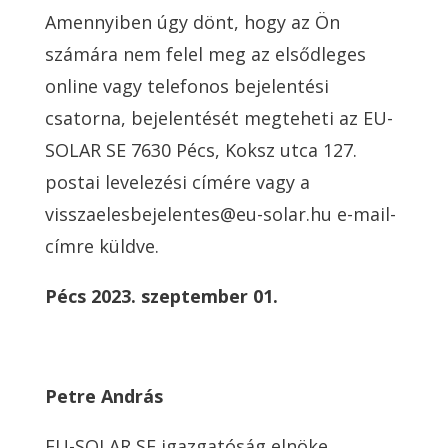
Amennyiben úgy dönt, hogy az Ön
számára nem felel meg az elsődleges
online vagy telefonos bejelentési
csatorna, bejelentését megteheti az EU-
SOLAR SE 7630 Pécs, Koksz utca 127.
postai levelezési címére vagy a
visszaelesbejelentes@eu-solar.hu e-mail-
címre küldve.
Pécs 2023. szeptember 01.
Petre András
EU-SOLAR SE igazgatóság elnöke