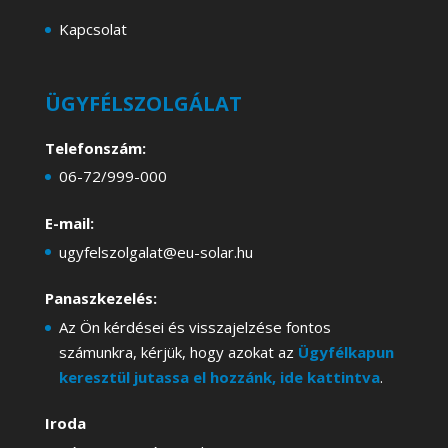
Kapcsolat
ÜGYFÉLSZOLGÁLAT
Telefonszám:
06-72/999-000
E-mail:
ugyfelszolgalat@eu-solar.hu
Panaszkezelés:
Az Ön kérdései és visszajelzése fontos
számunkra, kérjük, hogy azokat az
Ügyfélkapun
keresztül jutassa el hozzánk, ide kattintva
.
Iroda