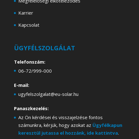
Megfelelőségi elköteleződés
Karrier
Kapcsolat
ÜGYFÉLSZOLGÁLAT
Telefonszám:
06-72/999-000
E-mail:
ugyfelszolgalat@eu-solar.hu
Panaszkezelés:
Az Ön kérdései és visszajelzése fontos
számunkra, kérjük, hogy azokat az
Ügyfélkapun
keresztül jutassa el hozzánk, ide kattintva
.