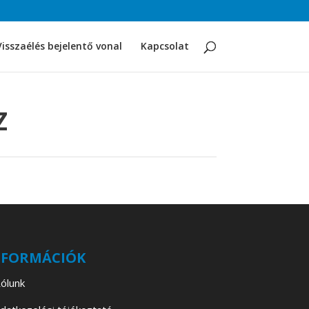
Visszaélés bejelentő vonal
Kapcsolat
Z
NFORMÁCIÓK
ólunk