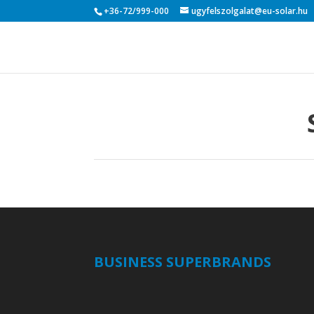
+36-72/999-000
ugyfelszolgalat@eu-solar.hu
BUSINESS SUPERBRANDS