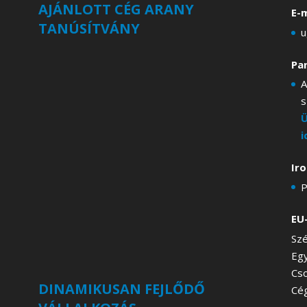
AJÁNLOTT CÉG ARANY
E-m
TANÚSÍTVÁNY
u
Pa
A
s
Ü
i
Ir
P
EU
Szé
Eg
Cs
DINAMIKUSAN FEJLŐDŐ
Cé