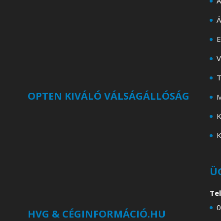
A
Á
E
V
T
OPTEN KIVÁLÓ VÁLSÁGÁLLÓSÁG
M
K
K
Ü
Te
0
HVG & CÉGINFORMÁCIÓ.HU