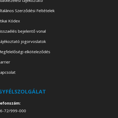
datkezelési tájékoztató
ltalános Szerződési Feltételek
tikai Kódex
isszaélés bejelentő vonal
ájékoztató jogorvoslatok
egfelelőségi elköteleződés
arrier
apcsolat
GYFÉLSZOLGÁLAT
lefonszám:
6-72/999-000