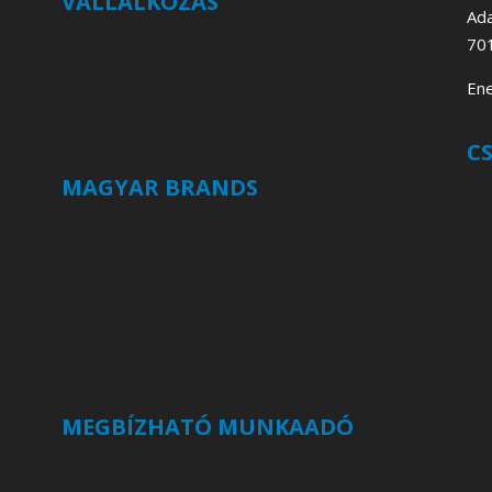
VÁLLALKOZÁS
Ada
70
Ene
C
MAGYAR BRANDS
MEGBÍZHATÓ MUNKAADÓ