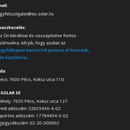
ail:
gyfelszolgalat@eu-solar.hu
naszkezelés:
z Ön kérdései és visszajelzése fontos
zámunkra, kérjük, hogy azokat az
gyfélkapun keresztül jutassa el hozzánk,
de kattintva
.
oda
écs: 7630 Pécs, Koksz utca 110.
-SOLAR SE
khely: 7630 Pécs, Koksz utca 127.
yedi adószám: 32635436-4-02
oportos adószám: 17784454-5-02
gjegyzékszám: 02-20-000002