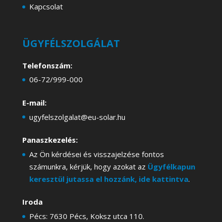
Kapcsolat
ÜGYFÉLSZOLGÁLAT
Telefonszám:
06-72/999-000
E-mail:
ugyfelszolgalat@eu-solar.hu
Panaszkezelés:
Az Ön kérdései és visszajelzése fontos
számunkra, kérjük, hogy azokat az
Ügyfélkapun
keresztül jutassa el hozzánk, ide kattintva
.
Iroda
Pécs: 7630 Pécs, Koksz utca 110.