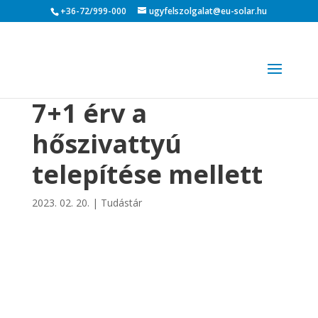
+36-72/999-000
ugyfelszolgalat@eu-solar.hu
7+1 érv a
hőszivattyú
telepítése mellett
2023. 02. 20.
|
Tudástár