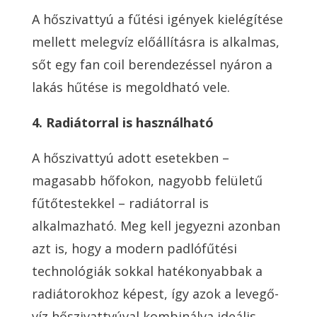
A hőszivattyú a fűtési igények kielégítése
mellett melegvíz előállításra is alkalmas,
sőt egy fan coil berendezéssel nyáron a
lakás hűtése is megoldható vele.
4. Radiátorral is használható
A hőszivattyú adott esetekben –
magasabb hőfokon, nagyobb felületű
fűtőtestekkel – radiátorral is
alkalmazható. Meg kell jegyezni azonban
azt is, hogy a modern padlófűtési
technológiák sokkal hatékonyabbak a
radiátorokhoz képest, így azok a levegő-
víz hőszivattyúval kombinálva ideális