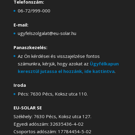
Telefonszám:
06-72/999-000
E-mail:
ugyfelszolgalat@eu-solar.hu
Panaszkezelés:
Az Ön kérdései és visszajelzése fontos
számunkra, kérjük, hogy azokat az
Ügyfélkapun
keresztül jutassa el hozzánk, ide kattintva
.
Iroda
Pécs: 7630 Pécs, Koksz utca 110.
EU-SOLAR SE
Székhely: 7630 Pécs, Koksz utca 127.
Egyedi adószám: 32635436-4-02
Csoportos adószám: 17784454-5-02