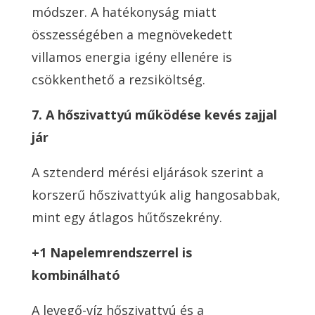
módszer. A hatékonyság miatt
összességében a megnövekedett
villamos energia igény ellenére is
csökkenthető a rezsiköltség.
7. A hőszivattyú működése kevés zajjal
jár
A sztenderd mérési eljárások szerint a
korszerű hőszivattyúk alig hangosabbak,
mint egy átlagos hűtőszekrény.
+1 Napelemrendszerrel is
kombinálható
A levegő-víz hőszivattyú és a