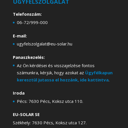
ÜGYFÉLSZOLGÁLAT
Telefonszám:
06-72/999-000
E-mail:
ugyfelszolgalat@eu-solar.hu
Panaszkezelés:
Az Ön kérdései és visszajelzése fontos
számunkra, kérjük, hogy azokat az
Ügyfélkapun
keresztül jutassa el hozzánk, ide kattintva
.
Iroda
Pécs: 7630 Pécs, Koksz utca 110.
EU-SOLAR SE
Székhely: 7630 Pécs, Koksz utca 127.