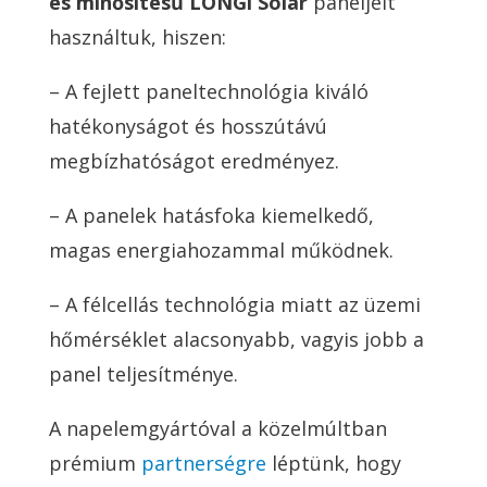
es minősítésű LONGi Solar
paneljeit
használtuk, hiszen:
– A fejlett paneltechnológia kiváló
hatékonyságot és hosszútávú
megbízhatóságot eredményez.
– A panelek hatásfoka kiemelkedő,
magas energiahozammal működnek.
– A félcellás technológia miatt az üzemi
hőmérséklet alacsonyabb, vagyis jobb a
panel teljesítménye.
A napelemgyártóval a közelmúltban
prémium
partnerségre
léptünk, hogy