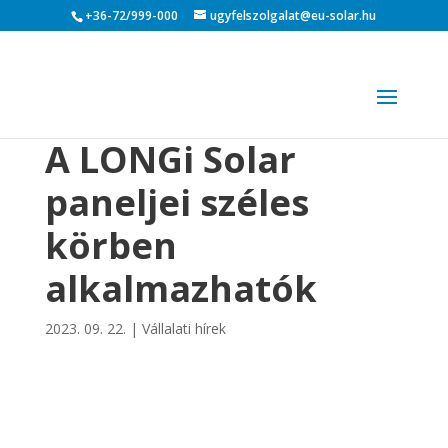
+36-72/999-000
ugyfelszolgalat@eu-solar.hu
A LONGi Solar
paneljei széles
körben
alkalmazhatók
2023. 09. 22.
|
Vállalati hírek