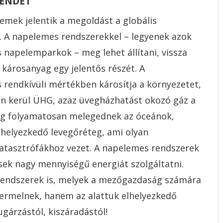
RENDET
emek jelentik a megoldást a globális
n. A napelemes rendszerekkel – legyenek azok
 napelemparkok – meg lehet állítani, vissza
 károsanyag egy jelentős részét. A
 rendkívüli mértékben károsítja a környezetet,
n kerül ÜHG, azaz üvegházhatást okozó gáz a
ig folyamatosan melegednek az óceánok,
 elhelyezkedő levegőréteg, ami olyan
katasztrófákhoz vezet. A napelemes rendszerek
sek nagy mennyiségű energiát szolgáltatni.
rendszerek is, melyek a mezőgazdaság számára
ermelnek, hanem az alattuk elhelyezkedő
gárzástól, kiszáradástól!