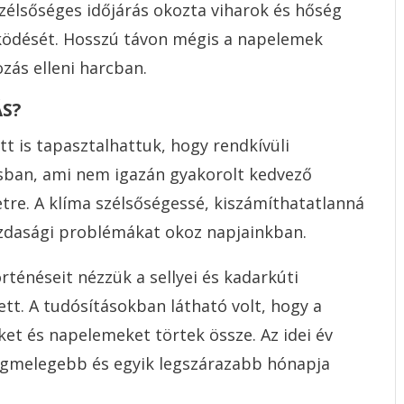
zélsőséges időjárás okozta viharok és hőség
ködését. Hosszú távon mégis a napelemek
ozás elleni harcban.
ÁS?
t is tapasztalhattuk, hogy rendkívüli
sban, ami nem igazán gyakorolt kedvező
tre. A klíma szélsőségessé, kiszámíthatatlanná
azdasági problémákat okoz napjainkban.
ténéseit nézzük a sellyei és kadarkúti
ett. A tudósításokban látható volt, hogy a
et és napelemeket törtek össze. Az idei év
legmelegebb és egyik legszárazabb hónapja