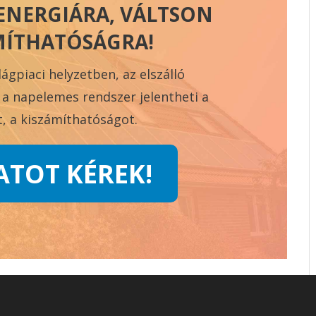
ENERGIÁRA, VÁLTSON
MÍTHATÓSÁGRA!
lágpiaci helyzetben, az elszálló
 a napelemes rendszer jelentheti a
, a kiszámíthatóságot.
ATOT KÉREK!