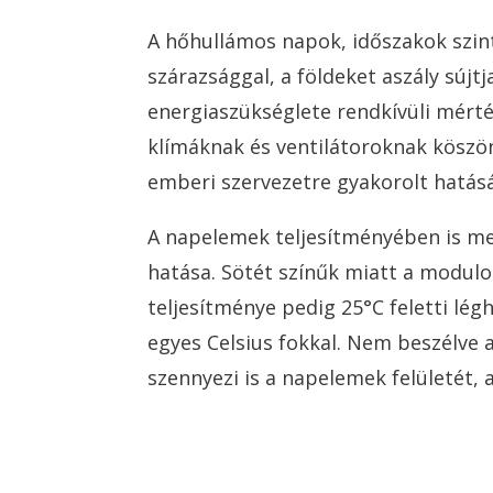
A hőhullámos napok, időszakok szi
szárazsággal, a földeket aszály sújt
energiaszükséglete rendkívüli mér
klímáknak és ventilátoroknak köszö
emberi szervezetre gyakorolt hatásá
A napelemek teljesítményében is me
hatása. Sötét színűk miatt a modul
teljesítménye pedig 25°C feletti lé
egyes Celsius fokkal. Nem beszélve 
szennyezi is a napelemek felületét,