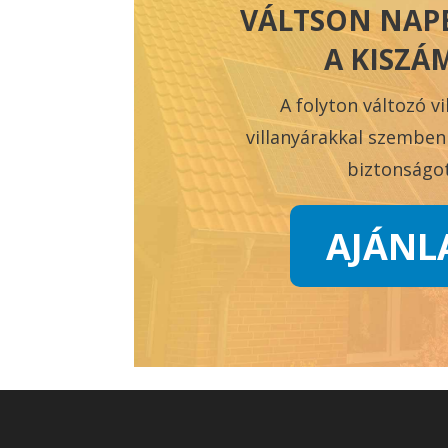
VÁLTSON NAP
A KISZÁ
A folyton változó vi
villanyárakkal szemben
biztonságot
AJÁNL