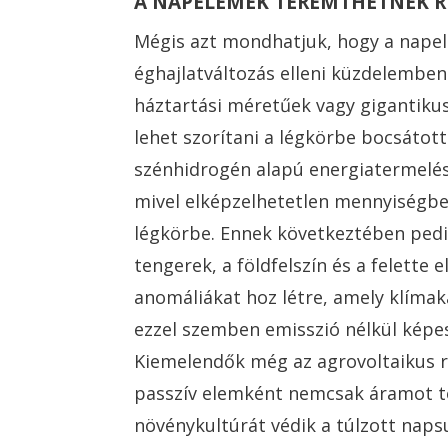
A NAPELEMEK TEREMTHETNEK 
Mégis azt mondhatjuk, hogy a napel
éghajlatváltozás elleni küzdelembe
háztartási méretűek vagy gigantikus
lehet szorítani a légkörbe bocsátott
szénhidrogén alapú energiatermelés
mivel elképzelhetetlen mennyiségbe
légkörbe. Ennek következtében ped
tengerek, a földfelszín és a felette
anomáliákat hoz létre, amely klíma
ezzel szemben emisszió nélkül képe
Kiemelendők még az agrovoltaikus 
passzív elemként nemcsak áramot t
növénykultúrát védik a túlzott napsu