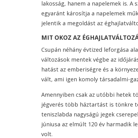
lakosság, hanem a napelemek is. A s
egyaránt károsítja a napelemek mű
jelentik a megoldást az éghajlatvált
MIT OKOZ AZ ÉGHAJLATVÁLTOZ
Csupán néhány évtized leforgása alat
változások mentek végbe az időjárá
hatást az emberiségre és a környeze
vált, ami igen komoly társadalmi-g
Amennyiben csak az utóbbi hetek tör
jégverés több háztartást is tönkre t
teniszlabda nagyságú jegek cserepek
júniusa az elmúlt 120 év harmadik 
volt.