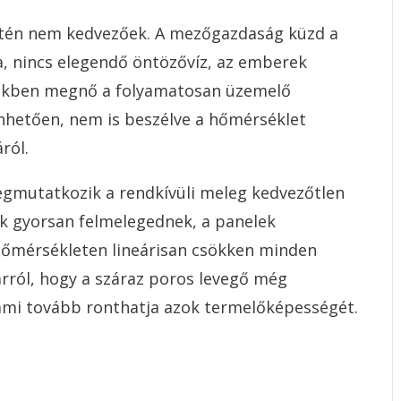
ntén nem kedvezőek. A mezőgazdaság küzd a
ja, nincs elegendő öntözővíz, az emberek
tékben megnő a folyamatosan üzemelő
nhetően, nem is beszélve a hőmérséklet
ról.
gmutatkozik a rendkívüli meleg kedvezőtlen
ok gyorsan felmelegednek, a panelek
ghőmérsékleten lineárisan csökken minden
arról, hogy a száraz poros levegő még
 ami tovább ronthatja azok termelőképességét.