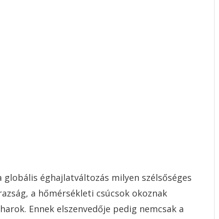
 globális éghajlatváltozás milyen szélsőséges
árazság, a hőmérsékleti csúcsok okoznak
viharok. Ennek elszenvedője pedig nemcsak a