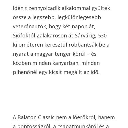
Idén tizennyolcadik alkalommal gyűltek
össze a legszebb, legkülönlegesebb
veteránautók, hogy két napon át,
Siófoktól Zalakaroson át Sárvárig, 530
kilométeren keresztül robbantsák be a
nyarat a magyar tenger körül – és
közben minden kanyarban, minden
pihenőnél egy kicsit megállt az idő.
A Balaton Classic nem a lóerőkről, hanem
a pontosságról, a csapatmunkáról és a