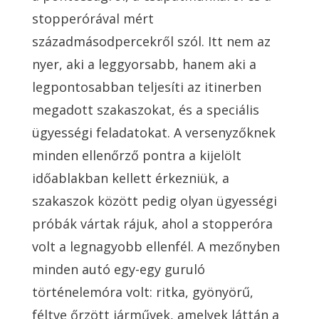
stopperórával mért
századmásodpercekről szól. Itt nem az
nyer, aki a leggyorsabb, hanem aki a
legpontosabban teljesíti az itinerben
megadott szakaszokat, és a speciális
ügyességi feladatokat. A versenyzőknek
minden ellenőrző pontra a kijelölt
időablakban kellett érkezniük, a
szakaszok között pedig olyan ügyességi
próbák vártak rájuk, ahol a stopperóra
volt a legnagyobb ellenfél. A mezőnyben
minden autó egy-egy guruló
történelemóra volt: ritka, gyönyörű,
féltve őrzött járművek, amelyek láttán a