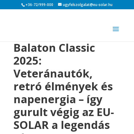
+36-72/999-000
ugyfelszolgalat@eu-solar.hu
Balaton Classic
2025:
Veteránautók,
retró élmények és
napenergia – így
gurult végig az EU-
SOLAR a legendás