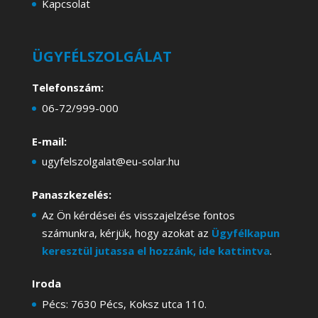
Kapcsolat
ÜGYFÉLSZOLGÁLAT
Telefonszám:
06-72/999-000
E-mail:
ugyfelszolgalat@eu-solar.hu
Panaszkezelés:
Az Ön kérdései és visszajelzése fontos
számunkra, kérjük, hogy azokat az
Ügyfélkapun
keresztül jutassa el hozzánk, ide kattintva
.
Iroda
Pécs: 7630 Pécs, Koksz utca 110.