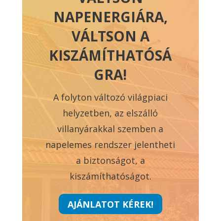
NAPENERGIÁRA,
VÁLTSON A
KISZÁMÍTHATÓSÁ
GRA!
A folyton változó világpiaci
helyzetben, az elszálló
villanyárakkal szemben a
napelemes rendszer jelentheti
a biztonságot, a
kiszámíthatóságot.
AJÁNLATOT KÉREK!