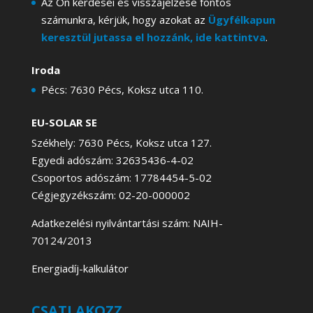
Az Ön kérdései és visszajelzése fontos
számunkra, kérjük, hogy azokat az
Ügyfélkapun
keresztül jutassa el hozzánk, ide kattintva
.
Iroda
Pécs: 7630 Pécs, Koksz utca 110.
EU-SOLAR SE
Székhely: 7630 Pécs, Koksz utca 127.
Egyedi adószám: 32635436-4-02
Csoportos adószám: 17784454-5-02
Cégjegyzékszám: 02-20-000002
Adatkezelési nyilvántartási szám: NAIH-
70124/2013
Energiadíj-kalkulátor
CSATLAKOZZ