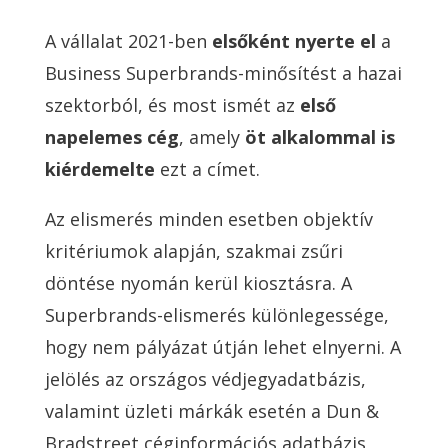
A vállalat 2021-ben
elsőként nyerte el
a
Business Superbrands-minősítést a hazai
szektorból, és most ismét az
első
napelemes cég
, amely
öt alkalommal is
kiérdemelte
ezt a címet.
Az elismerés minden esetben objektív
kritériumok alapján, szakmai zsűri
döntése nyomán kerül kiosztásra. A
Superbrands-elismerés különlegessége,
hogy nem pályázat útján lehet elnyerni. A
jelölés az országos védjegyadatbázis,
valamint üzleti márkák esetén a Dun &
Bradstreet céginformációs adatbázis