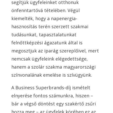
segítjük ügyfeleinket otthonuk
önfenntartóvá tételében. Végül
kiemelték, hogy a napenergia-
hasznosítás terén szerzett szakmai
tudásunkat, tapasztalatunkat
felnőttképzési ágazatunk által is
megosztjuk az iparág szereplőivel, mert
nemcsak ügyfeleink elégedettsége,
hanem a szolár szakma magyarországi
színvonalának emelése is szívügyünk.
A Business Superbrands-díj ismételt
elnyerése fontos számunkra, hiszen –
bár a végső döntést egy szakértő zsűri
hozza meg – az ügyfelek körében ez az