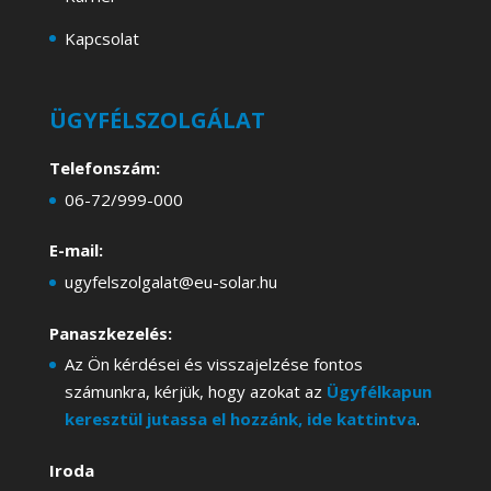
Kapcsolat
ÜGYFÉLSZOLGÁLAT
Telefonszám:
06-72/999-000
E-mail:
ugyfelszolgalat@eu-solar.hu
Panaszkezelés:
Az Ön kérdései és visszajelzése fontos
számunkra, kérjük, hogy azokat az
Ügyfélkapun
keresztül jutassa el hozzánk, ide kattintva
.
Iroda