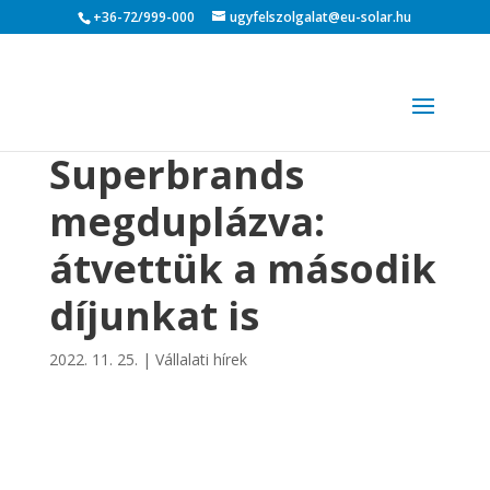
+36-72/999-000
ugyfelszolgalat@eu-solar.hu
Superbrands
megduplázva:
átvettük a második
díjunkat is
2022. 11. 25.
|
Vállalati hírek