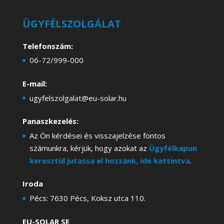
ÜGYFÉLSZOLGÁLAT
Telefonszám:
06-72/999-000
E-mail:
ugyfelszolgalat@eu-solar.hu
Panaszkezelés:
Az Ön kérdései és visszajelzése fontos
számunkra, kérjük, hogy azokat az
Ügyfélkapun
keresztül jutassa el hozzánk, ide kattintva
.
Iroda
Pécs: 7630 Pécs, Koksz utca 110.
EU-SOLAR SE