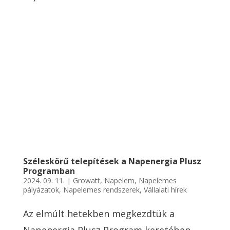
Széleskörű telepítések a Napenergia Plusz
Programban
2024. 09. 11.
|
Growatt
,
Napelem
,
Napelemes
pályázatok
,
Napelemes rendszerek
,
Vállalati hírek
Az elmúlt hetekben megkezdtük a
Napenergia Plusz Program keretében