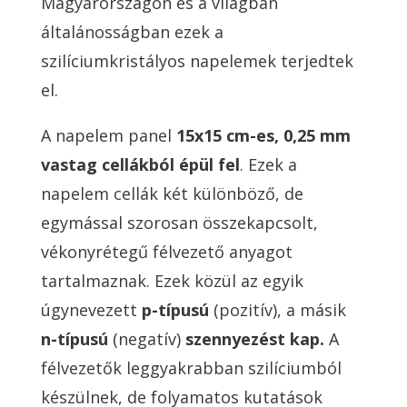
Magyarországon és a világban
általánosságban ezek a
szilíciumkristályos napelemek terjedtek
el.
A napelem panel
15x15 cm-es, 0,25 mm
vastag cellákból épül fel
. Ezek a
napelem cellák két különböző, de
egymással szorosan összekapcsolt,
vékonyrétegű félvezető anyagot
tartalmaznak. Ezek közül az egyik
úgynevezett
p-típusú
(pozitív), a másik
n-típusú
(negatív)
szennyezést kap.
A
félvezetők leggyakrabban szilíciumból
készülnek, de folyamatos kutatások