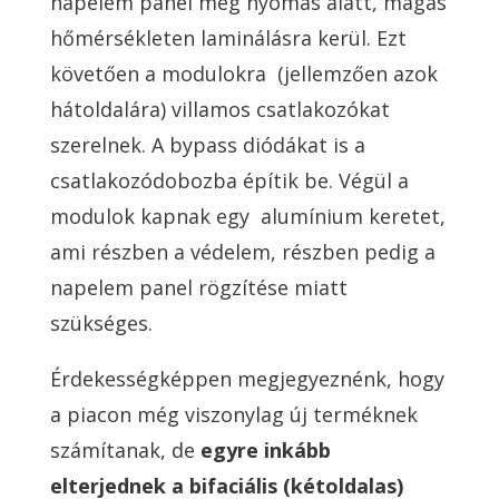
napelem panel még nyomás alatt, magas
hőmérsékleten laminálásra kerül. Ezt
követően a modulokra
(jellemzően azok
hátoldalára) villamos csatlakozókat
szerelnek. A bypass diódákat is a
csatlakozódobozba építik be. Végül a
modulok kapnak egy
alumínium keretet,
ami részben a védelem, részben pedig a
napelem panel rögzítése miatt
szükséges.
Érdekességképpen megjegyeznénk, hogy
a piacon még viszonylag új terméknek
számítanak, de
egyre inkább
elterjednek a bifaciális (kétoldalas)