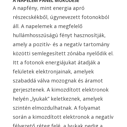
A NAPELEM PANEL MŰKÖDÉSE
A napfény, mint energia apró
részecskékből, úgynevezett fotonokból
áll. A napelemek a megfelelő
hullámhosszúságú fényt hasznosítják,
amely a pozitív- és a negatív tartomány
közötti semlegesített zónába nyelődik el.
Itt a fotonok energiájukat átadják a
felületek elektronjainak, amelyek
szabaddá válva mozognak és áramot
gerjesztenek. A kimozdított elektronok
helyén „lyukak” keletkeznek, amelyek
szintén elmozdulhatnak. A folyamat
során a kimozdított elektronok a negatív
félvezető réteg felé, a lyukak pedig a