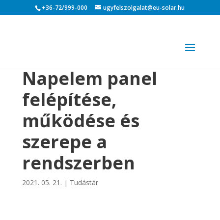
+36-72/999-000
ugyfelszolgalat@eu-solar.hu
Napelem panel
felépítése,
működése és
szerepe a
rendszerben
2021. 05. 21.
|
Tudástár