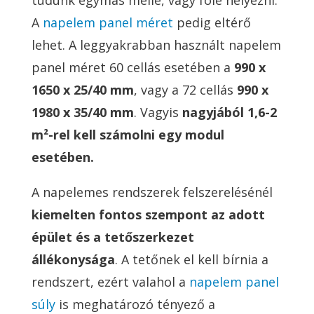
tudunk egymás mellé, vagy fölé helyezni.
A
napelem panel méret
pedig eltérő
lehet. A leggyakrabban használt napelem
panel méret 60 cellás esetében a
990 x
1650 x 25/40 mm
, vagy a 72 cellás
990 x
1980 x 35/40 mm
. Vagyis
nagyjából 1,6-2
m²-rel kell számolni egy modul
esetében.
A napelemes rendszerek felszerelésénél
kiemelten fontos szempont az adott
épület és a tetőszerkezet
állékonysága
. A tetőnek el kell bírnia a
rendszert, ezért valahol a
napelem panel
súly
is meghatározó tényező a