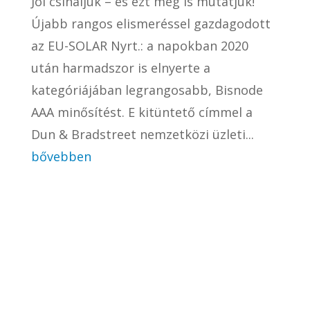
Jól csináljuk – és ezt meg is mutatjuk!
Újabb rangos elismeréssel gazdagodott
az EU-SOLAR Nyrt.: a napokban 2020
után harmadszor is elnyerte a
kategóriájában legrangosabb, Bisnode
AAA minősítést. E kitüntető címmel a
Dun & Bradstreet nemzetközi üzleti...
bővebben