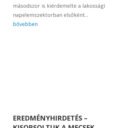
másodszor is kiérdemelte a lakossági
napelemszektorban elsőként...
bővebben
EREDMÉNYHIRDETÉS –
KISORSOLTUK A MECSEK