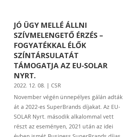
JÓ ÜGY MELLÉ ÁLLNI
SZÍVMELENGETŐ ÉRZÉS –
FOGYATÉKKAL ÉLŐK
SZÍNTÁRSULATÁT
TÁMOGATJA AZ EU-SOLAR
NYRT.
2022. 12. 08.
|
CSR
November végén ünnepélyes gálán adták
át a 2022-es SuperBrands díjakat. Az EU-
SOLAR Nyrt. második alkalommal vett
részt az eseményen, 2021 után az idei
évben ismét Business SuperBrands díjas